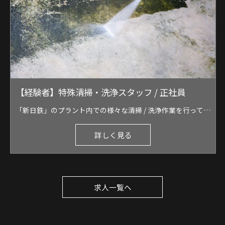
【経験者】特殊清掃・洗浄スタッフ / 正社員
「新日鉄」のプラント内での様々な清掃 / 洗浄作業を行っております。 《作業内容例》 ●ベルトコンベア / 周辺の清掃 ●壁・屋根の洗浄 ●ピット・配管・機械等の清掃 ●タンク内の洗浄 など 超高圧ジェット洗浄、ドライアイス洗浄、産業バキューム車などを使用し、作業を行います。 スコップを使用した手元作業や、警備員として安全確保を行うこともあります。 ■作業内容に応じて人数を調整します。 3〜5名班、10名前後で行うこともあります。 ■未経験の方にはマンツーマンで、丁寧に指導を行います。
詳しく見る
求人一覧へ