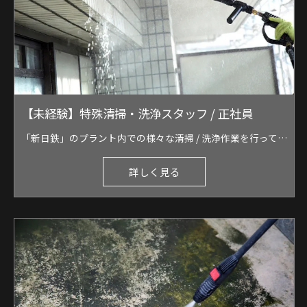
【未経験】特殊清掃・洗浄スタッフ / 正社員
「新日鉄」のプラント内での様々な清掃 / 洗浄作業を行っております。 《作業内容例》 ●ベルトコンベア / 周辺の清掃 ●壁・屋根の洗浄 ●ピット・配管・機械等の清掃 ●タンク内の洗浄 など 超高圧ジェット洗浄、ドライアイス洗浄、産業バキューム車などを使用し、作業を行います。 スコップを使用した手元作業や、警備員として安全確保を行うこともあります。 ■作業内容に応じて人数を調整します。 3〜5名班、10名前後で行うこともあります。 ■未経験の方にはマンツーマンで、丁寧に指導を行います。
詳しく見る